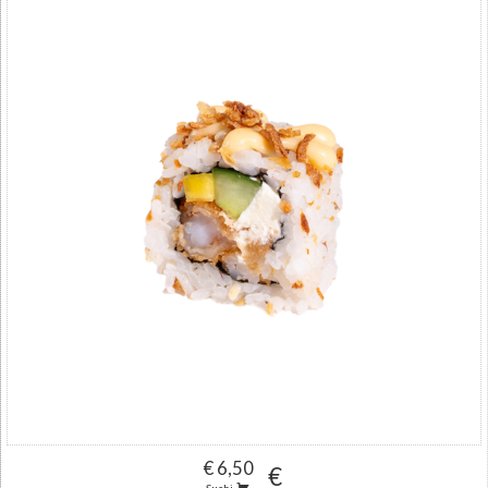
€ 6,50
€